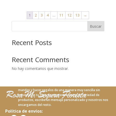
1
2
3
4
…
11
12
13
→
Buscar
Recent Posts
Recent Comments
No hay comentarios que mostrar.
Con nuestro nuevo servicio online podrás realizar tus
mandos y hacer regalos de una manera muy sencilla sin
moverte de tu casa. Escoge entre una gran variedad de
productos, escribe un mensaje personalizado y nosotros nos
encargamos del resto.
Política de envíos: