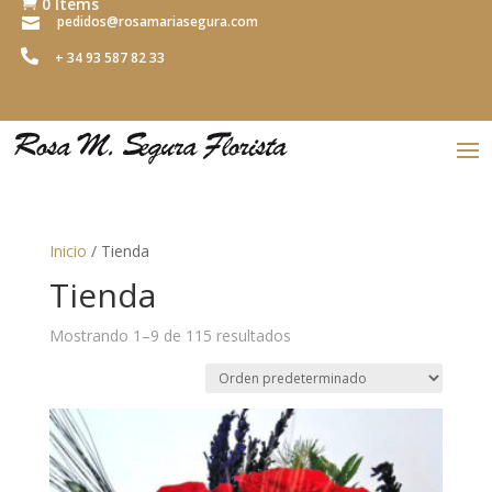
0 Items

pedidos@rosamariasegura.com


+ 34 93 587 82 33
Inicio
/ Tienda
Tienda
Mostrando 1–9 de 115 resultados