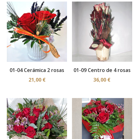
últimos
01-04 Cerámica 2 rosas
01-09 Centro de 4 rosas
21,00
€
36,00
€