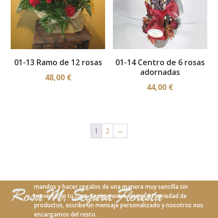
01-13 Ramo de 12 rosas
01-14 Centro de 6 rosas
adornadas
48,00
€
44,00
€
1
2
→
Con nuestro nuevo servicio online podrás realizar tus
mandos y hacer regalos de una manera muy sencilla sin
moverte de tu casa. Escoge entre una gran variedad de
productos, escribe un mensaje personalizado y nosotros nos
encargamos del resto.