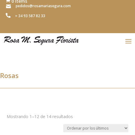
0 Items

pedidos@rosamariasegura.com


+ 34 93 587 82 33
Rosas
Ordenado
Mostrando 1–12 de 14 resultados
por
los