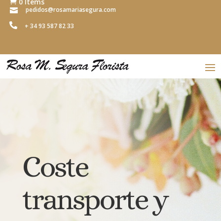
0 Items

pedidos@rosamariasegura.com


+ 34 93 587 82 33
Coste
transporte y