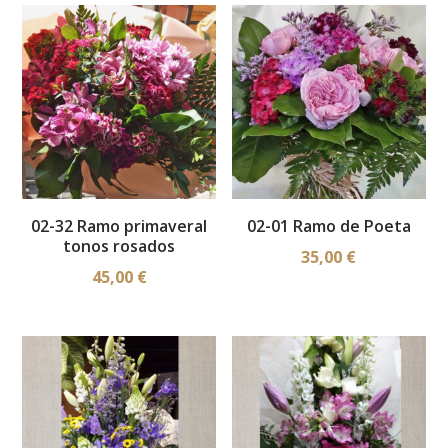
últimos
02-32 Ramo primaveral
02-01 Ramo de Poeta
tonos rosados
35,00
€
45,00
€