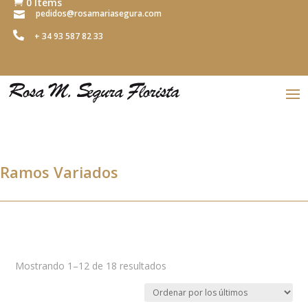
0 Items

pedidos@rosamariasegura.com


+ 34 93 587 82 33
Ramos Variados
Ordenado
Mostrando 1–12 de 18 resultados
por
los