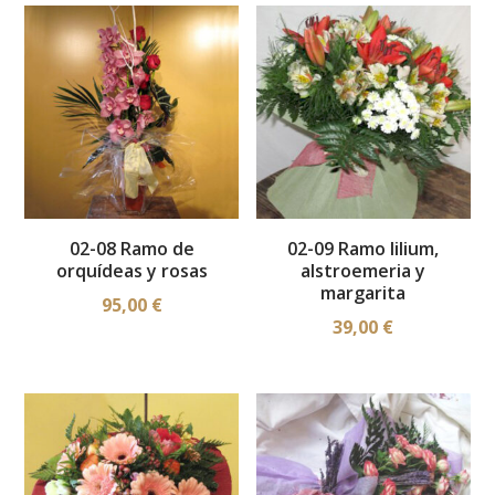
02-08 Ramo de
02-09 Ramo lilium,
orquídeas y rosas
alstroemeria y
margarita
95,00
€
39,00
€