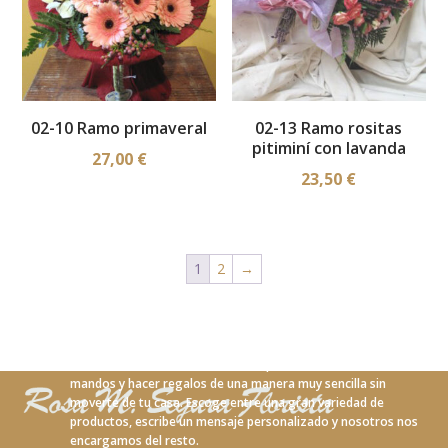
02-10 Ramo primaveral
02-13 Ramo rositas
pitiminí con lavanda
27,00
€
23,50
€
1
2
→
Con nuestro nuevo servicio online podrás realizar tus
mandos y hacer regalos de una manera muy sencilla sin
moverte de tu casa. Escoge entre una gran variedad de
productos, escribe un mensaje personalizado y nosotros nos
encargamos del resto.