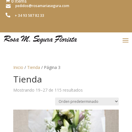
0 Items

pedidos@rosamariasegura.com


+ 34 93 587 82 33
Inicio
/
Tienda
/ Página 3
Tienda
Mostrando 19–27 de 115 resultados