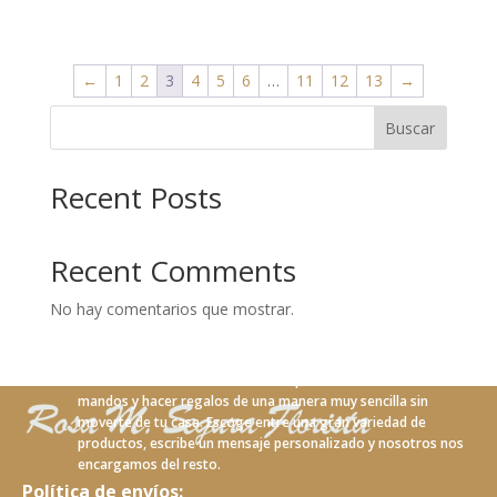
←
1
2
3
4
5
6
…
11
12
13
→
Buscar
Recent Posts
Recent Comments
No hay comentarios que mostrar.
Con nuestro nuevo servicio online podrás realizar tus
mandos y hacer regalos de una manera muy sencilla sin
moverte de tu casa. Escoge entre una gran variedad de
productos, escribe un mensaje personalizado y nosotros nos
encargamos del resto.
Política de envíos: