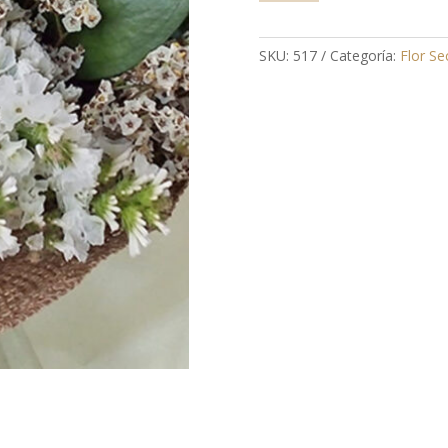
Ramo
flores
para
SKU:
517
Categoría:
Flor Se
secar
cantidad