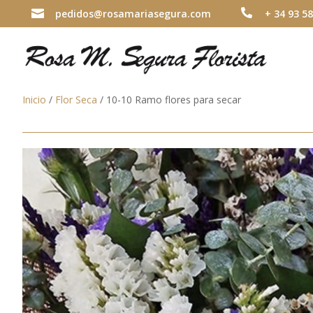

pedidos@rosamariasegura.com

+ 34 93 58
Inicio
/
Flor Seca
/ 10-10 Ramo flores para secar