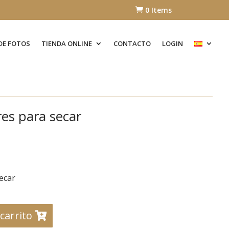
0 Items

DE FOTOS
TIENDA ONLINE
CONTACTO
LOGIN
es para secar
ecar
 carrito