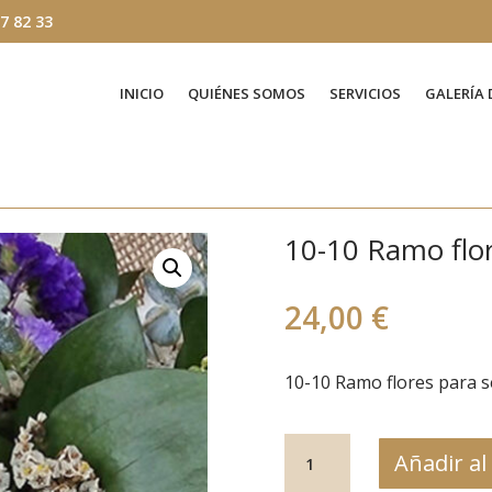
7 82 33
INICIO
QUIÉNES SOMOS
SERVICIOS
GALERÍA 
10-10 Ramo flor
24,00
€
10-10 Ramo flores para s
10-
Añadir al
10