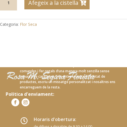
Afegeix a la cistella
de
10-
10
Ram
Categoria:
Flor Seca
flors
per
assecar
Amb el nostre nou servei en línia podràs realitzar les teves
comandes i fer regals d’una manera molt senzilla sense
moure’t de casa teva. Tria entre una gran varietat de
productes, escriu un missatge personalitzat i nosaltres ens
encarreguem de la resta.
Política d'enviament:
Horaris d'obertura:

de dilluns a dissabte de 9.30 a 14.00