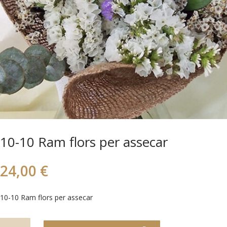
10-10 Ram flors per assecar
24,00
€
10-10 Ram flors per assecar
quantitat