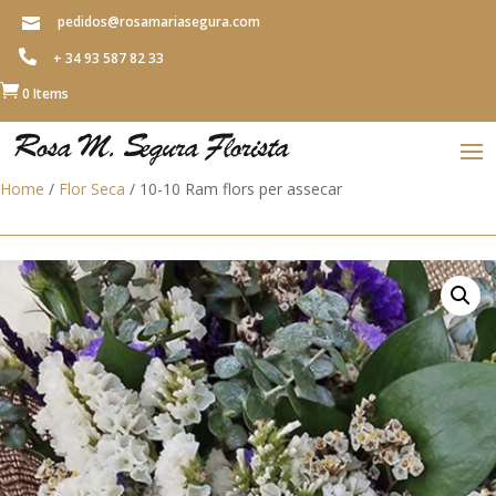
pedidos@rosamariasegura.com


+ 34 93 587 82 33

0 Items
Home
/
Flor Seca
/ 10-10 Ram flors per assecar