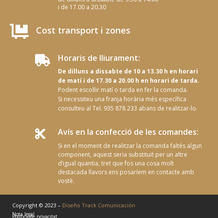
i de 17.00 a 20.30

Cost transport i zones
Horaris de lliurament:

De dilluns a dissabte de 10 a 13.30 h en horari
de matí i de 17.30 a 20.00 h en horari de tarda.
Podent escollir matí o tarda en fer la comanda.
Si necessiteu una franja horària més específica
consulteu al Tel. 935 878 233 abans de realitzar-lo.
Avís en la confecció de les comandes:

Si en el moment de realitzar la comanda faltés algun
component, aquest seria substituït per un altre
d’igual quantia, tret que fos una cosa molt
destacada llavors ens posaríem en contacte amb
vostè.
Copyright © 2023 –
Diseño Track Comunicación
Nota legal
Política de privacitat