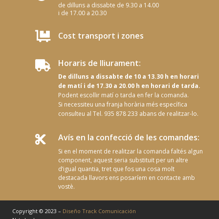
de dilluns a dissabte de 9.30 a 14.00
i de 17.00 a 20.30

Cost transport i zones
Horaris de lliurament:

De dilluns a dissabte de 10 a 13.30 h en horari
de matí i de 17.30 a 20.00 h en horari de tarda.
Podent escollir matí o tarda en fer la comanda.
Si necessiteu una franja horària més específica
consulteu al Tel. 935 878 233 abans de realitzar-lo.
Avís en la confecció de les comandes:

Si en el moment de realitzar la comanda faltés algun
component, aquest seria substituït per un altre
d’igual quantia, tret que fos una cosa molt
destacada llavors ens posaríem en contacte amb
vostè.
Copyright © 2023 –
Diseño Track Comunicación