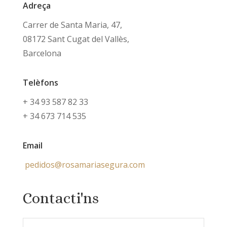
Adreça
Carrer de Santa Maria, 47,
08172 Sant Cugat del Vallès,
Barcelona
Telèfons
+ 34 93 587 82 33
+ 34 673 714 535
Email
pedidos@rosamariasegura.com
Contacti'ns