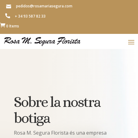
pedidos@rosamariasegura.com


+ 34 93 587 82 33

0 Items
Sobre la nostra
botiga
Rosa M. Segura Florista és una empresa