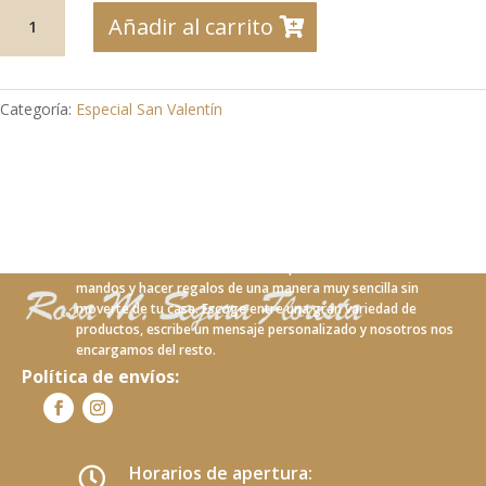
SV-
Añadir al carrito
07
Ramo
rosas
variadas
Categoría:
Especial San Valentín
cantidad
Con nuestro nuevo servicio online podrás realizar tus
mandos y hacer regalos de una manera muy sencilla sin
moverte de tu casa. Escoge entre una gran variedad de
productos, escribe un mensaje personalizado y nosotros nos
encargamos del resto.
Política de envíos:
Horarios de apertura:
