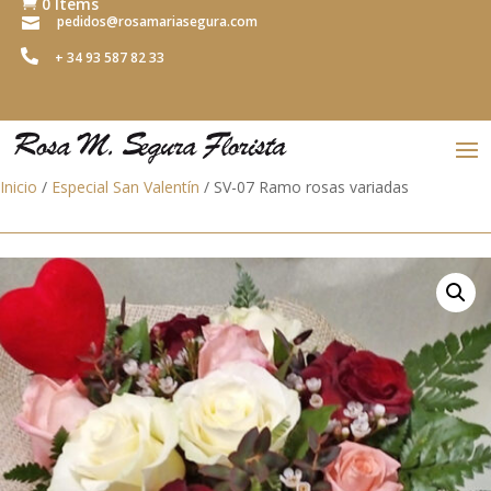
0 Items

pedidos@rosamariasegura.com


+ 34 93 587 82 33
Inicio
/
Especial San Valentín
/ SV-07 Ramo rosas variadas