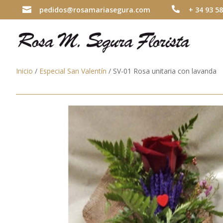

pedidos@rosamariasegura.com

+ 34 93 58
Inicio
/
Especial San Valentín
/ SV-01 Rosa unitaria con lavanda