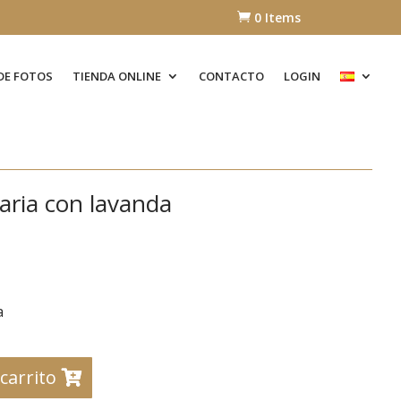
0 Items

DE FOTOS
TIENDA ONLINE
CONTACTO
LOGIN
aria con lavanda
a
 carrito