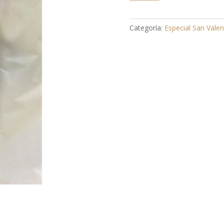
Rosa
unitaria
con
Categoría:
Especial San Valen
lavanda
cantidad