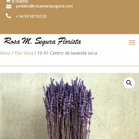
0 Items

pedidos@rosamariasegura.com


+ 34 93 587 82 33
Inicio
/
Flor Seca
/ 10-01 Centro de lavanda seca