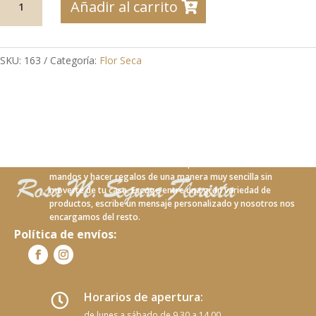
Añadir al carrito
01
Centro
de
lavanda
SKU:
163
Categoría:
Flor Seca
seca
cantidad
Con nuestro nuevo servicio online podrás realizar tus
mandos y hacer regalos de una manera muy sencilla sin
moverte de tu casa. Escoge entre una gran variedad de
productos, escribe un mensaje personalizado y nosotros nos
encargamos del resto.
Política de envíos:
Horarios de apertura:

de lunes a sábado de 9.30 a 14.00