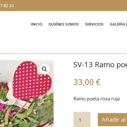
7 82 33
INICIO
QUIÉNES SOMOS
SERVICIOS
GALERÍA 
SV-13 Ramo poe
33,00
€
Ramo poeta rosa roja
SV-
Añadir al
13