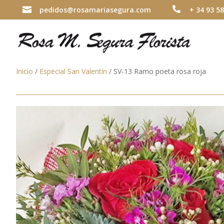

pedidos@rosamariasegura.com

+ 34 93 58
Inicio
/
Especial San Valentín
/ SV-13 Ramo poeta rosa roja