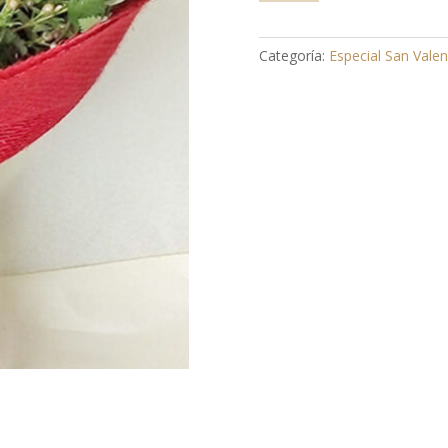
Ramo
poeta
rosa
Categoría:
Especial San Valen
roja
cantidad