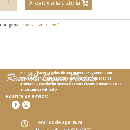
Afegeix a la cistella
de
SV-
27
Jardinet
Categoria:
Especial Sant Valentí
flotant
petit
Con nuestro nuevo servicio online podrás realizar tus
mandos y hacer regalos de una manera muy sencilla sin
moverte de tu casa. Escoge entre una gran variedad de
productos, escribe un mensaje personalizado y nosotros nos
encargamos del resto.
Política de envíos:
Horarios de apertura:

de lunes a sábado de 9.30 a 14.00