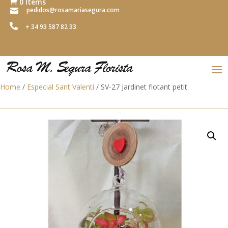
0 Items

pedidos@rosamariasegura.com


+ 34 93 587 82 33
Home
/
Especial Sant Valentí
/ SV-27 Jardinet flotant petit