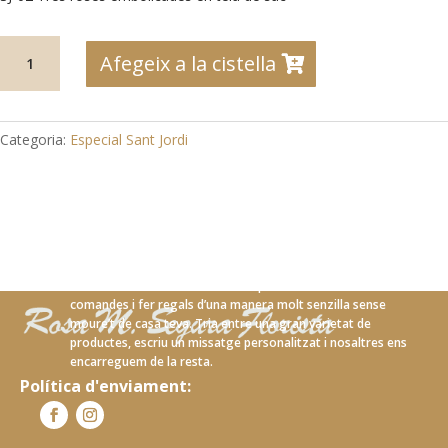
quantitat
Afegeix a la cistella
de
SJ-
02
Tres
Categoria:
Especial Sant Jordi
roses
embolicades
en
tela
de
sac
Amb el nostre nou servei en línia podràs realitzar les teves
comandes i fer regals d’una manera molt senzilla sense
moure’t de casa teva. Tria entre una gran varietat de
productes, escriu un missatge personalitzat i nosaltres ens
encarreguem de la resta.
Política d'enviament: