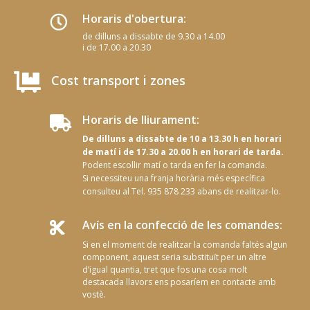
Horaris d'obertura:

de dilluns a dissabte de 9.30 a 14.00
i de 17.00 a 20.30

Cost transport i zones
Horaris de lliurament:

De dilluns a dissabte de 10 a 13.30 h en horari
de matí i de 17.30 a 20.00 h en horari de tarda.
Podent escollir matí o tarda en fer la comanda.
Si necessiteu una franja horària més específica
consulteu al Tel. 935 878 233 abans de realitzar-lo.
Avís en la confecció de les comandes:

Si en el moment de realitzar la comanda faltés algun
component, aquest seria substituït per un altre
d’igual quantia, tret que fos una cosa molt
destacada llavors ens posaríem en contacte amb
vostè.