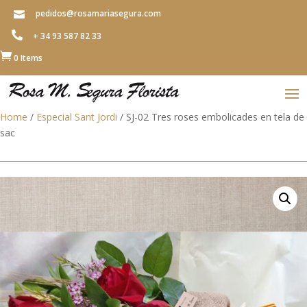
pedidos@rosamariasegura.com


+ 34 93 587 82 33

0 Items
Home
/
Especial Sant Jordi
/ SJ-02 Tres roses embolicades en tela de
sac