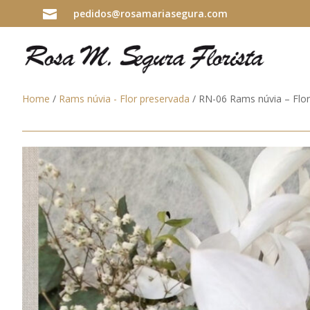

pedidos@rosamariasegura.com
Home
/
Rams núvia - Flor preservada
/ RN-06 Rams núvia – Flor