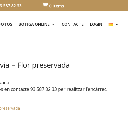

3 587 82 33
0 Items
 FOTOS
BOTIGA ONLINE
CONTACTE
LOGIN
ia – Flor preservada
vada.
s en contacte 93 587 82 33 per realitzar l’encàrrec.
 preservada