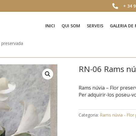

+ 34 9
INICI
QUI SOM
SERVEIS
GALERIA DE
 preservada
RN-06 Rams núv
Rams núvia – Flor preser
Per adquirir-los poseu-vo
Categoria:
Rams núvia - Flor