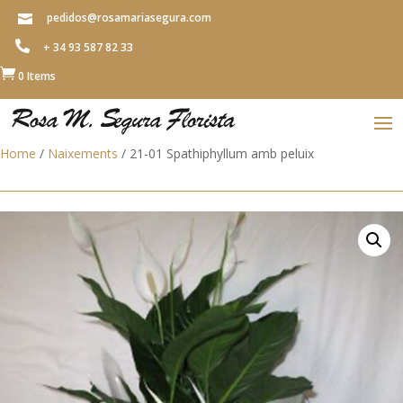
pedidos@rosamariasegura.com


+ 34 93 587 82 33

0 Items
Home
/
Naixements
/ 21-01 Spathiphyllum amb peluix