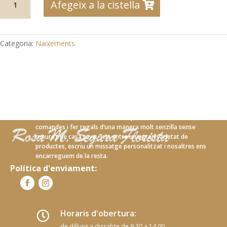
Afegeix a la cistella
de
21-
01
Spathiphyllum
Categoria:
Naixements
amb
peluix
Amb el nostre nou servei en línia podràs realitzar les teves
comandes i fer regals d’una manera molt senzilla sense
moure’t de casa teva. Tria entre una gran varietat de
productes, escriu un missatge personalitzat i nosaltres ens
encarreguem de la resta.
Política d'enviament:
Horaris d'obertura:

de dilluns a dissabte de 9.30 a 14.00