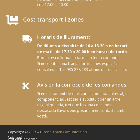
i de 17.00 a 20.30

Cost transport i zones
Horaris de lliurament:

De dilluns a dissabte de 10 a 13.30 h en horari
de matí i de 17.30 a 20.00 h en horari de tarda.
Podent escollir matí o tarda en fer la comanda.
Si necessiteu una franja horària més específica
consulteu al Tel. 935 878 233 abans de realitzar-lo.
Avís en la confecció de les comandes:

Si en el moment de realitzar la comanda faltés algun
component, aquest seria substituït per un altre
d’igual quantia, tret que fos una cosa molt
destacada llavors ens posaríem en contacte amb
vostè.
Copyright © 2023 –
Diseño Track Comunicación
Nota legal
Política de privacitat