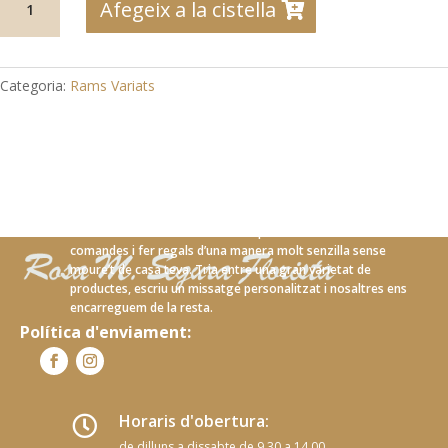
Afegeix a la cistella
de
02-
04
Ram
Categoria:
Rams Variats
petites
flors
silvestres
Amb el nostre nou servei en línia podràs realitzar les teves
comandes i fer regals d’una manera molt senzilla sense
moure’t de casa teva. Tria entre una gran varietat de
productes, escriu un missatge personalitzat i nosaltres ens
encarreguem de la resta.
Política d'enviament:
Horaris d'obertura:

de dilluns a dissabte de 9.30 a 14.00