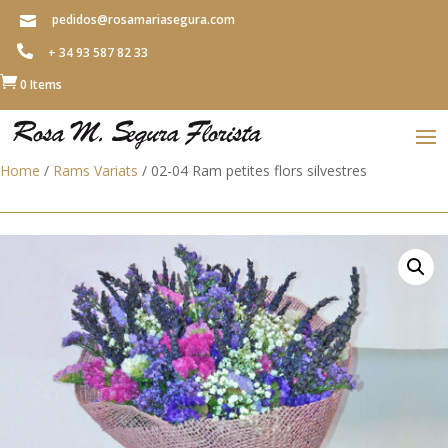
pedidos@rosamariasegura.com


+ 34 93 587 82 33

0 Items
Home
/
Rams Variats
/ 02-04 Ram petites flors silvestres