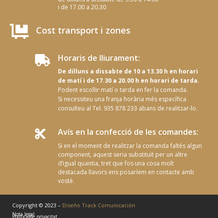
i de 17.00 a 20.30

Cost transport i zones
Horaris de lliurament:

De dilluns a dissabte de 10 a 13.30 h en horari
de matí i de 17.30 a 20.00 h en horari de tarda.
Podent escollir matí o tarda en fer la comanda.
Si necessiteu una franja horària més específica
consulteu al Tel. 935 878 233 abans de realitzar-lo.
Avís en la confecció de les comandes:

Si en el moment de realitzar la comanda faltés algun
component, aquest seria substituït per un altre
d’igual quantia, tret que fos una cosa molt
destacada llavors ens posaríem en contacte amb
vostè.
Copyright © 2023 –
Diseño Track Comunicación
Nota legal
Política de privacitat