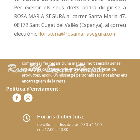
Per exercir els seus drets podrà dirigir-se a
ROSA MARIA SEGURA al carrer Santa Maria 47,
08172 Sant Cugat del Vallès (Espanya), al correu
electrònic
floristeria@rosamariasegura.com
.
Amb el nostre nou servei en línia podràs realitzar les teves
comandes i fer regals d’una manera molt senzilla sense
moure’t de casa teva. Tria entre una gran varietat de
productes, escriu un missatge personalitzat i nosaltres ens
encarreguem de la resta.
Política d'enviament:
Horaris d'obertura:

de dilluns a dissabte de 9.30 a 14.00
i de 17.00 a 20.30